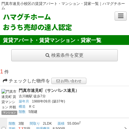
門真市速見小校区の賃貸アパート・マンション・貸家一覧｜ハマグチホー
ム
ハマグチホーム
おうち売却の達人認定
賃貸アパート・賃貸マンション・貸家一覧
検索条件を変更
1
件
チェックした物件を
お問い合わせ
門真市速見町（サンパレス速見）
古川橋駅
徒歩7分
築年月
1988年09月
(築37年)
構造
ＲＣ
階数
5階建
マンション
2
階数
3階
間取り
2LDK
面積
55.00m
賃料
7.3
万円
管理費等
8,500円