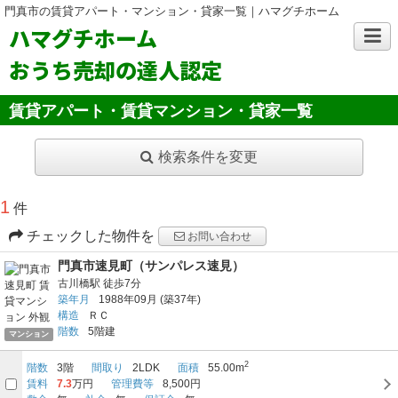
門真市の賃貸アパート・マンション・貸家一覧｜ハマグチホーム
ハマグチホーム
おうち売却の達人認定
賃貸アパート・賃貸マンション・貸家一覧
検索条件を変更
1
件
チェックした物件を
お問い合わせ
門真市速見町（サンパレス速見）
古川橋駅
徒歩7分
築年月
1988年09月
(築37年)
構造
ＲＣ
階数
5階建
マンション
2
階数
3階
間取り
2LDK
面積
55.00m
賃料
7.3
万円
管理費等
8,500円