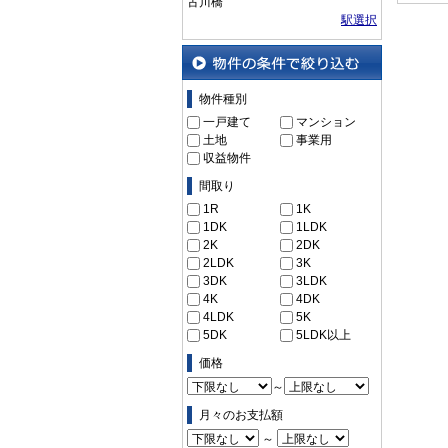
古川橋
駅選択
物件の条件で絞り込む
物件種別
一戸建て
マンション
土地
事業用
収益物件
間取り
1R
1K
1DK
1LDK
2K
2DK
2LDK
3K
3DK
3LDK
4K
4DK
4LDK
5K
5DK
5LDK以上
価格
～
月々のお支払額
～