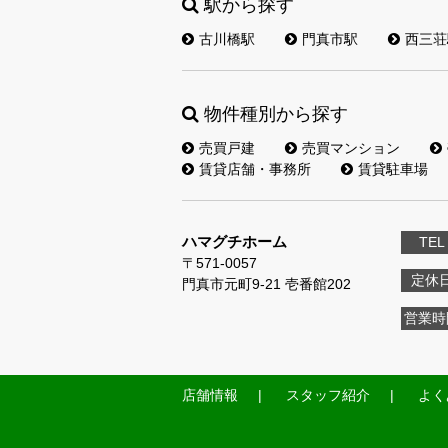
駅から探す
古川橋駅
門真市駅
西三荘
物件種別から探す
売買戸建
売買マンション
賃貸店舗・事務所
賃貸駐車場
ハマグチホーム
TEL
〒571-0057
定休
門真市元町9-21 壱番館202
営業時
店舗情報
スタッフ紹介
よく